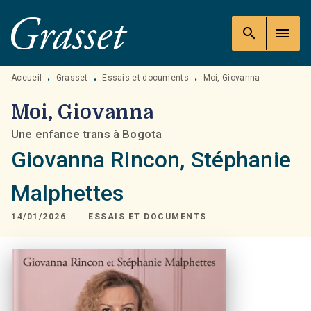
MENU
RECHERCHE
CONTENU
search
menu
PIED DE PAGE
Accueil
Grasset
Essais et documents
Moi, Giovanna
•
•
•
Moi, Giovanna
Une enfance trans à Bogota
Giovanna Rincon
,
Stéphanie
Malphettes
14/01/2026
ESSAIS ET DOCUMENTS