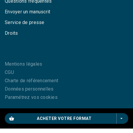
Questions fréquentes
Envoyer un manuscrit
Service de presse
Droits
Mentions légales
CGU
Charte de référencement
Données personnelles
Paramétrez vos cookies
shopping_basket
arrow_drop_down
ACHETER VOTRE FORMAT
GRASSET© 2026