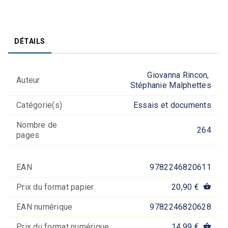
DÉTAILS
Giovanna Rincon
,
Auteur
Stéphanie Malphettes
Catégorie(s)
Essais et documents
Nombre de
264
pages
EAN
9782246820611
Prix du format papier
20,90 €
shopping_basket
EAN numérique
9782246820628
Prix du format numérique
14,99 €
shopping_basket