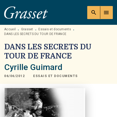
MENU
RECHERCHE
CONTENU
search
menu
PIED DE PAGE
Accueil
Grasset
Essais et documents
•
•
•
DANS LES SECRETS DU TOUR DE FRANCE
DANS LES SECRETS DU
TOUR DE FRANCE
Cyrille Guimard
06/06/2012
ESSAIS ET DOCUMENTS