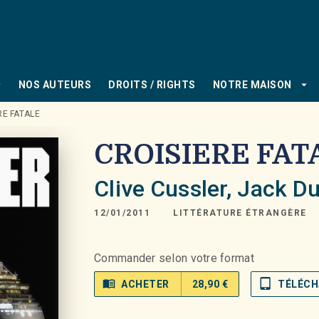
PIED DE PAGE
_down
arrow_drop_down
NOS AUTEURS
DROITS / RIGHTS
NOTRE MAISON
RE FATALE
CROISIERE FAT
Clive Cussler
,
Jack Du
12/01/2011
LITTÉRATURE ÉTRANGÈRE
Commander selon votre format
menu_book
tablet_mac
ACHETER
28,90 €
TÉLÉCH