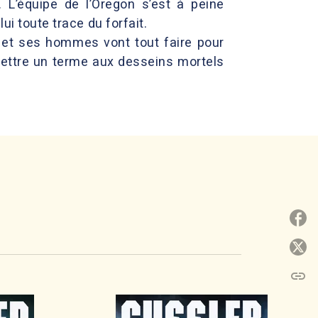
 L’équipe de l’Oregon s’est à peine
ui toute trace du forfait.
 et ses hommes vont tout faire pour
ettre un terme aux desseins mortels
P
P
link
C