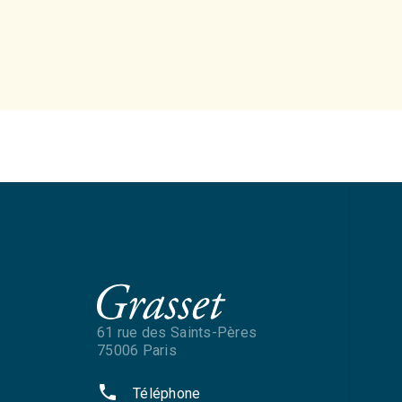
61 rue des Saints-Pères
75006 Paris
phone
Téléphone