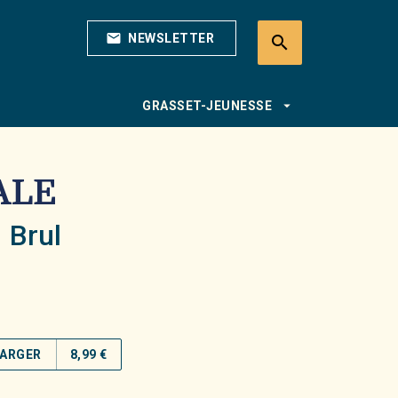
mail
NEWSLETTER
search
search
arrow_drop_down
GRASSET-JEUNESSE
ALE
 Brul
ARGER
8,99 €