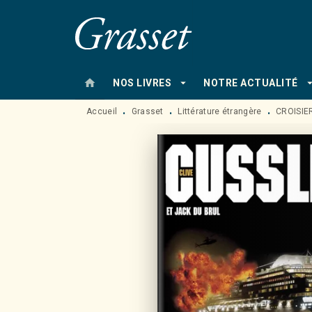
MENU
RECHERCHE
CONTENU
home
arrow_drop_down
arrow_drop
NOS LIVRES
NOTRE ACTUALITÉ
Accueil
Grasset
Littérature étrangère
CROISIE
•
•
•