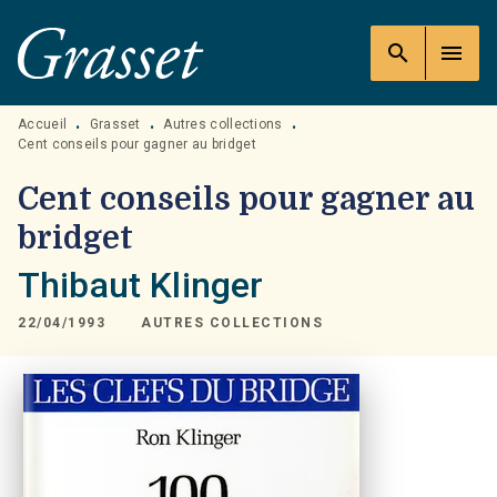
MENU
RECHERCHE
CONTENU
search
menu
PIED DE PAGE
Accueil
Grasset
Autres collections
•
•
•
Cent conseils pour gagner au bridget
Cent conseils pour gagner au
bridget
Thibaut Klinger
22/04/1993
AUTRES COLLECTIONS