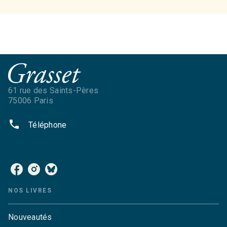
61 rue des Saints-Pères
75006 Paris
phone
Téléphone
NOS RÉSEAUX
NOS LIVRES
Nouveautés