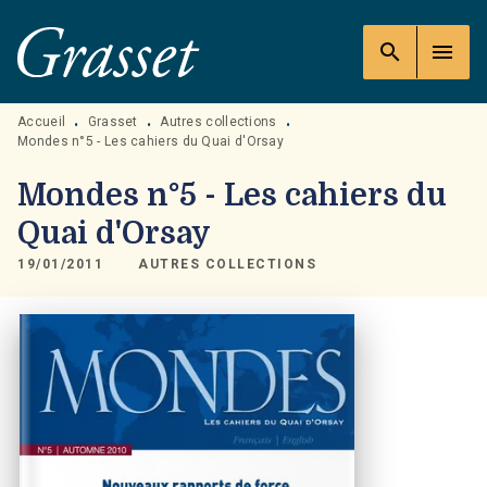
MENU
RECHERCHE
CONTENU
search
menu
PIED DE PAGE
Accueil
Grasset
Autres collections
•
•
•
Mondes n°5 - Les cahiers du Quai d'Orsay
Mondes n°5 - Les cahiers du
Quai d'Orsay
19/01/2011
AUTRES COLLECTIONS