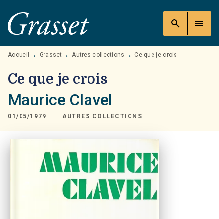
MENU
RECHERCHE
CONTENU
search
menu
PIED DE PAGE
Accueil
Grasset
Autres collections
Ce que je crois
•
•
•
Ce que je crois
Maurice Clavel
01/05/1979
AUTRES COLLECTIONS