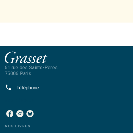
61 rue des Saints-Pères
75006 Paris
phone
Téléphone
NOS RÉSEAUX
NOS LIVRES