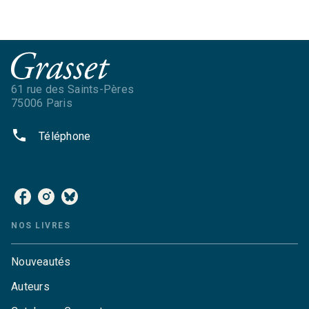
61 rue des Saints-Pères
75006 Paris
phone
Téléphone
NOS RÉSEAUX
NOS LIVRES
Nouveautés
Auteurs