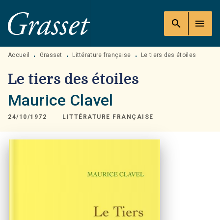
MENU
RECHERCHE
CONTENU
search
menu
PIED DE PAGE
Accueil
Grasset
Littérature française
Le tiers des étoiles
•
•
•
Le tiers des étoiles
Maurice Clavel
24/10/1972
LITTÉRATURE FRANÇAISE