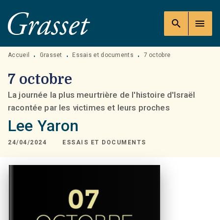
MENU
RECHERCHE
CONTENU
search
menu
PIED DE PAGE
Accueil
Grasset
Essais et documents
7 octobre
•
•
•
7 octobre
La journée la plus meurtrière de l'histoire d'Israël
racontée par les victimes et leurs proches
Lee Yaron
24/04/2024
ESSAIS ET DOCUMENTS