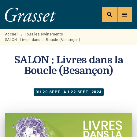
MENU
RECHERCHE
CONTENU
search
menu
PIED DE PAGE
Accueil
Tous les événements
•
•
SALON : Livres dans la Boucle (Besançon)
SALON : Livres dans la
Boucle (Besançon)
DU 20 SEPT. AU 22 SEPT. 2024