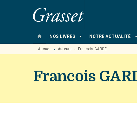
MENU
RECHERCHE
CONTENU
home
arrow_drop_down
arrow_drop
NOS LIVRES
NOTRE ACTUALITÉ
Accueil
Auteurs
Francois GARDE
•
•
Francois GAR