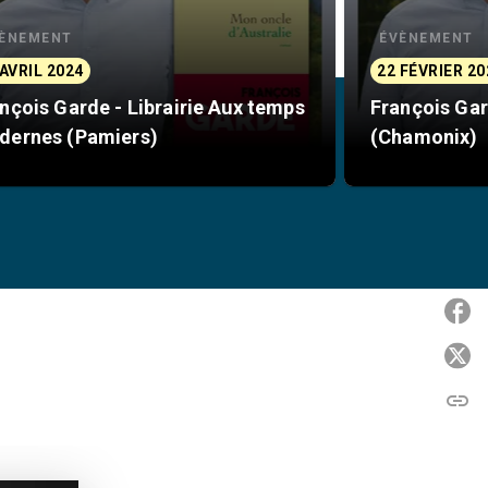
ÈNEMENT
ÉVÈNEMENT
 AVRIL 2024
22 FÉVRIER 20
nçois Garde - Librairie Aux temps
François Gar
dernes (Pamiers)
(Chamonix)
P
P
link
C