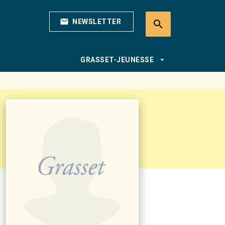
mail
NEWSLETTER
search
search
arrow_drop_down
GRASSET-JEUNESSE