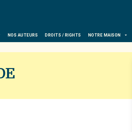
PIED DE PAGE
_down
arrow_drop_down
NOS AUTEURS
DROITS / RIGHTS
NOTRE MAISON
DE