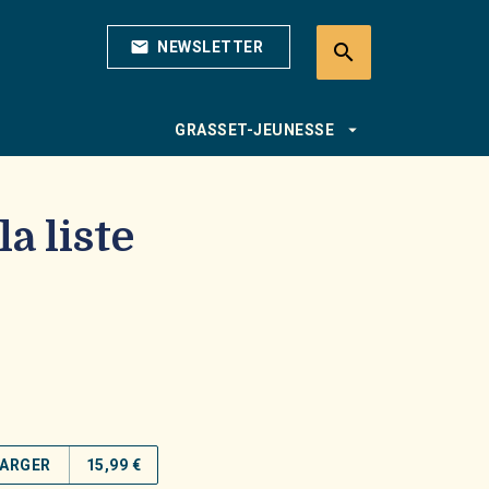
mail
NEWSLETTER
search
search
arrow_drop_down
GRASSET-JEUNESSE
la liste
ARGER
15,99 €