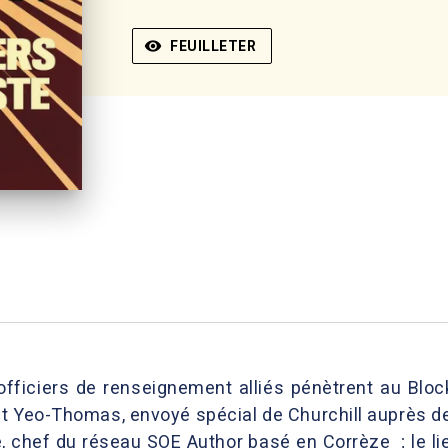
visibility
FEUILLETER
fficiers de renseignement alliés pénètrent au Bl
 Yeo-Thomas, envoyé spécial de Churchill auprès des
é, chef du réseau SOE Author basé en Corrèze ; le l