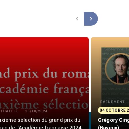
navigate_before
navigate_next
ÉVÈNEMENT
04 OCTOBRE 2
TUALITÉ
10/10/2024
xième sélection du grand prix du
Grégory Cing
an de l'Académie française 2024
(Bayeux)