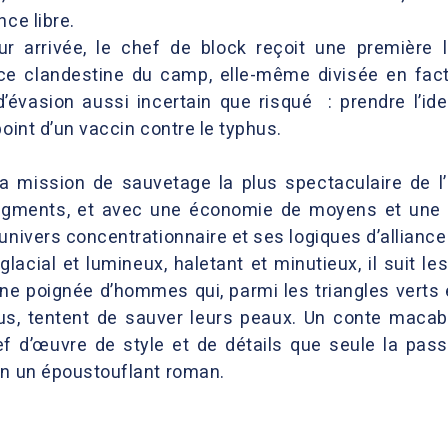
nce libre.
ur arrivée, le chef de block reçoit une première 
ce clandestine du camp, elle-même divisée en factio
’évasion aussi incertain que risqué : prendre l’ide
point d’un vaccin contre le typhus.
a mission de sauvetage la plus spectaculaire de l’
gments, et avec une économie de moyens et une m
univers concentrationnaire et ses logiques d’alliances
lacial et lumineux, haletant et minutieux, il suit le
une poignée d’hommes qui, parmi les triangles verts 
s, tentent de sauver leurs peaux. Un conte macabre
ef d’œuvre de style et de détails que seule la pas
 en un époustouflant roman.