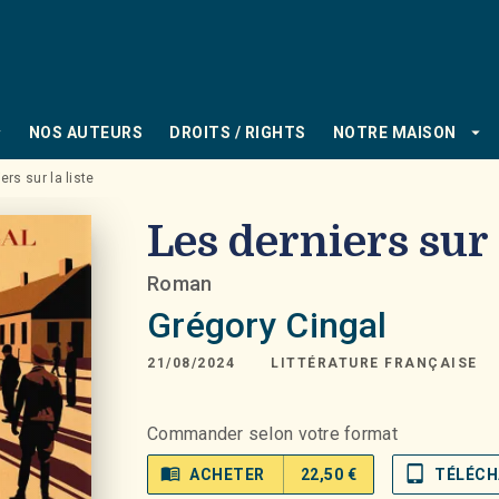
PIED DE PAGE
_down
arrow_drop_down
NOS AUTEURS
DROITS / RIGHTS
NOTRE MAISON
ers sur la liste
Les derniers sur 
Roman
Grégory Cingal
21/08/2024
LITTÉRATURE FRANÇAISE
Commander selon votre format
menu_book
tablet_mac
ACHETER
22,50 €
TÉLÉCH