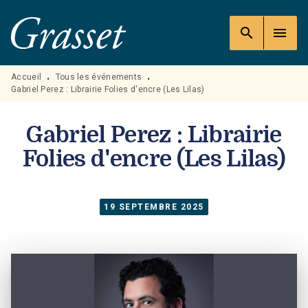
MENU
RECHERCHE
CONTENU
search
menu
PIED DE PAGE
Accueil
Tous les événements
•
•
Gabriel Perez : Librairie Folies d'encre (Les Lilas)
Gabriel Perez : Librairie
Folies d'encre (Les Lilas)
19 SEPTEMBRE 2025