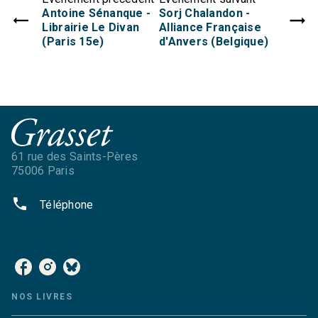
Antoine Sénanque -
Sorj Chalandon -
Librairie Le Divan
Alliance Française
(Paris 15e)
d'Anvers (Belgique)
61 rue des Saints-Pères
75006 Paris
phone
Téléphone
NOS RÉSEAUX
NOS LIVRES