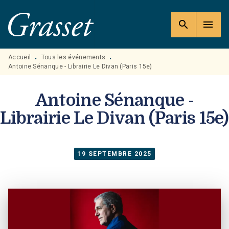
MENU
RECHERCHE
CONTENU
search
menu
PIED DE PAGE
Accueil
Tous les événements
•
•
Antoine Sénanque - Librairie Le Divan (Paris 15e)
Antoine Sénanque -
Librairie Le Divan (Paris 15e)
19 SEPTEMBRE 2025