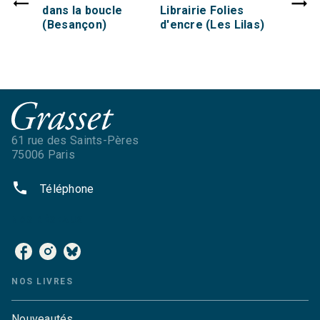
dans la boucle
Librairie Folies
(Besançon)
d'encre (Les Lilas)
61 rue des Saints-Pères
75006 Paris
phone
Téléphone
NOS RÉSEAUX
NOS LIVRES
Nouveautés