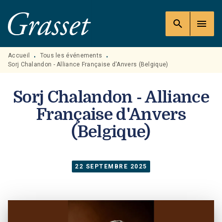
MENU
RECHERCHE
CONTENU
search
menu
PIED DE PAGE
Accueil
Tous les événements
•
•
Sorj Chalandon - Alliance Française d'Anvers (Belgique)
Sorj Chalandon - Alliance
Française d'Anvers
(Belgique)
22 SEPTEMBRE 2025