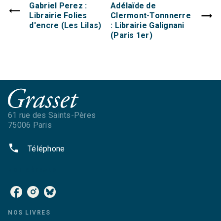
Gabriel Perez :
Adélaïde de
Librairie Folies
Clermont-Tonnnerre
d'encre (Les Lilas)
: Librairie Galignani
(Paris 1er)
61 rue des Saints-Pères
75006 Paris
phone
Téléphone
NOS RÉSEAUX
NOS LIVRES