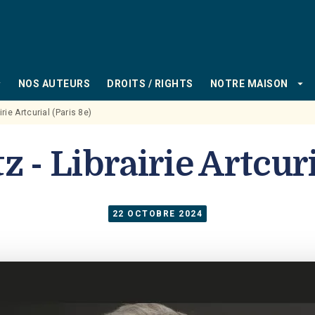
PIED DE PAGE
_down
arrow_drop_down
NOS AUTEURS
DROITS / RIGHTS
NOTRE MAISON
irie Artcurial (Paris 8e)
 - Librairie Artcuri
22 OCTOBRE 2024