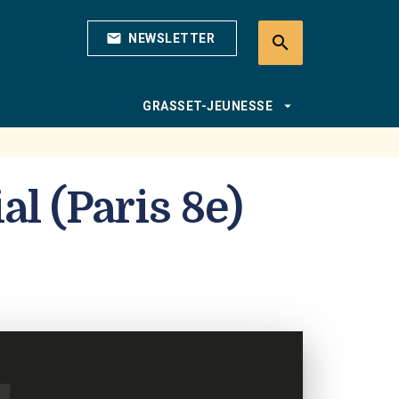
mail
NEWSLETTER
search
search
arrow_drop_down
GRASSET-JEUNESSE
al (Paris 8e)