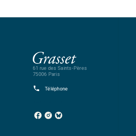
61 rue des Saints-Pères
75006 Paris
phone
Téléphone
NOS RÉSEAUX