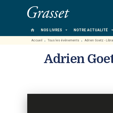
MENU
RECHERCHE
CONTENU
home
arrow_drop_down
arrow_drop
NOS LIVRES
NOTRE ACTUALITÉ
Accueil
Tous les événements
Adrien Goetz - Libra
•
•
Adrien Goetz