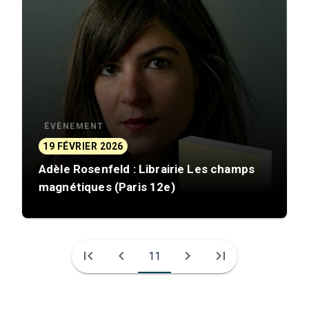
ÉVÈNEMENT
19 FÉVRIER 2026
Adèle Rosenfeld : Librairie Les champs
magnétiques (Paris 12e)
first_page
chevron_left
chevron_right
last_page
11