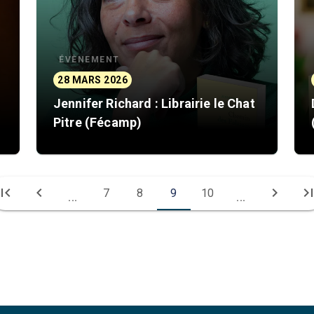
ÉVÈNEMENT
28 MARS 2026
Jennifer Richard : Librairie le Chat
Pitre (Fécamp)
irst_page
chevron_left
chevron_right
last_pa
7
8
9
10
...
...