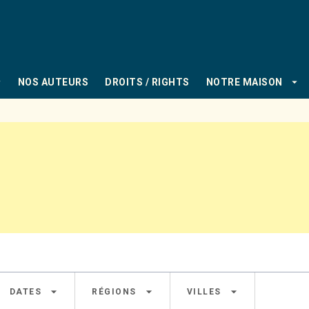
PIED DE PAGE
_down
arrow_drop_down
NOS AUTEURS
DROITS / RIGHTS
NOTRE MAISON
arrow_drop_down
arrow_drop_down
arrow_drop_down
DATES
RÉGIONS
VILLES