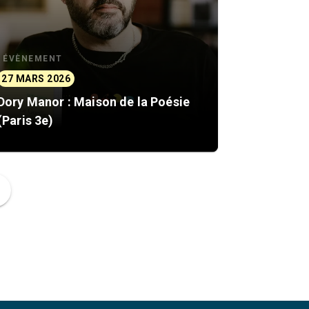
ÉVÈNEMENT
27 MARS 2026
Dory Manor : Maison de la Poésie
(Paris 3e)
ge