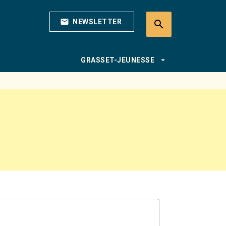
mail
NEWSLETTER
search
search
arrow_drop_down
GRASSET-JEUNESSE