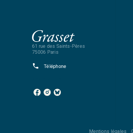
61 rue des Saints-Pères
75006 Paris
phone
Téléphone
NOS RÉSEAUX
Mentions légales