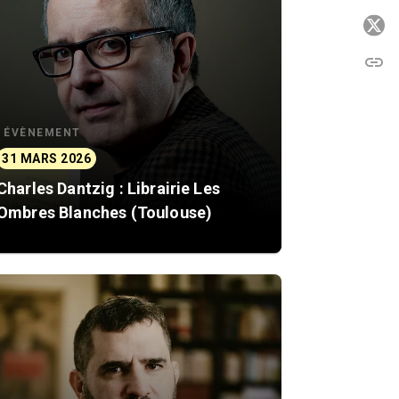
P
link
C
ÉVÈNEMENT
31 MARS 2026
Charles Dantzig : Librairie Les
Ombres Blanches (Toulouse)