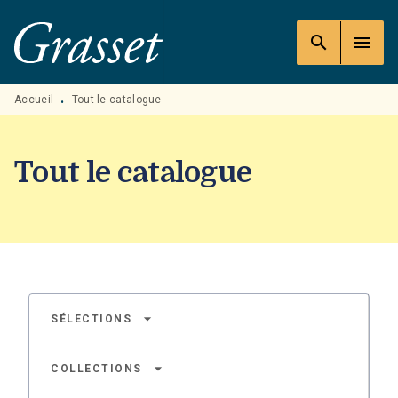
MENU
RECHERCHE
CONTENU
search
menu
PIED DE PAGE
Accueil
Tout le catalogue
•
Tout le catalogue
arrow_drop_down
SÉLECTIONS
arrow_drop_down
COLLECTIONS