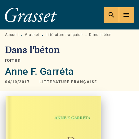
MENU
RECHERCHE
CONTENU
search
menu
PIED DE PAGE
Accueil
Grasset
Littérature française
Dans l'béton
•
•
•
Dans l'béton
roman
Anne F. Garréta
04/10/2017
LITTÉRATURE FRANÇAISE