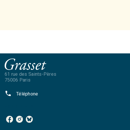
61 rue des Saints-Pères
75006 Paris
phone
Téléphone
NOS RÉSEAUX