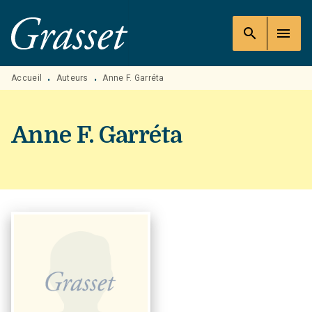
MENU
RECHERCHE
CONTENU
search
menu
PIED DE PAGE
Accueil
Auteurs
Anne F. Garréta
•
•
Anne F. Garréta