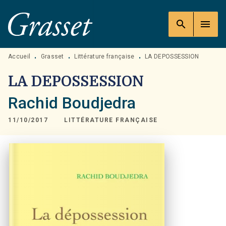
MENU
RECHERCHE
CONTENU
search
menu
PIED DE PAGE
Accueil
Grasset
Littérature française
LA DEPOSSESSION
•
•
•
LA DEPOSSESSION
Rachid Boudjedra
11/10/2017
LITTÉRATURE FRANÇAISE