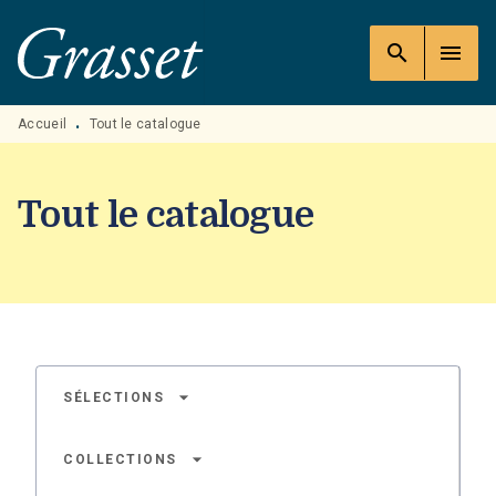
MENU
RECHERCHE
CONTENU
search
menu
PIED DE PAGE
Accueil
Tout le catalogue
•
Tout le catalogue
arrow_drop_down
SÉLECTIONS
arrow_drop_down
COLLECTIONS