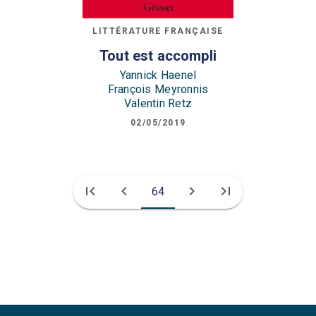
LITTÉRATURE FRANÇAISE
Tout est accompli
Yannick Haenel
François Meyronnis
Valentin Retz
02/05/2019
first_page
chevron_left
chevron_right
last_page
64