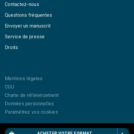
Contactez-nous
Questions fréquentes
Envoyer un manuscrit
Service de presse
Droits
Mentions légales
CGU
Charte de référencement
Données personnelles
Paramétrez vos cookies
shopping_basket
arrow_drop_down
ACHETER VOTRE FORMAT