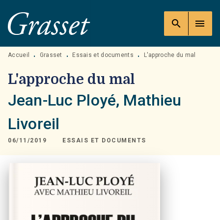
MENU
RECHERCHE
CONTENU
search
menu
PIED DE PAGE
Accueil
Grasset
Essais et documents
L'approche du mal
•
•
•
L'approche du mal
Jean-Luc Ployé
,
Mathieu
Livoreil
06/11/2019
ESSAIS ET DOCUMENTS