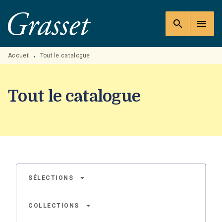
MENU
RECHERCHE
CONTENU
search
menu
PIED DE PAGE
Accueil
Tout le catalogue
•
Tout le catalogue
arrow_drop_down
SÉLECTIONS
arrow_drop_down
COLLECTIONS