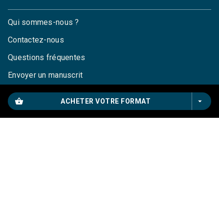
Qui sommes-nous ?
Contactez-nous
Questions fréquentes
Envoyer un manuscrit
Service de presse
shopping_basket
arrow_drop_down
ACHETER VOTRE FORMAT
Droits
Mentions légales
CGU
Charte de référencement
Données personnelles
Paramétrez vos cookies