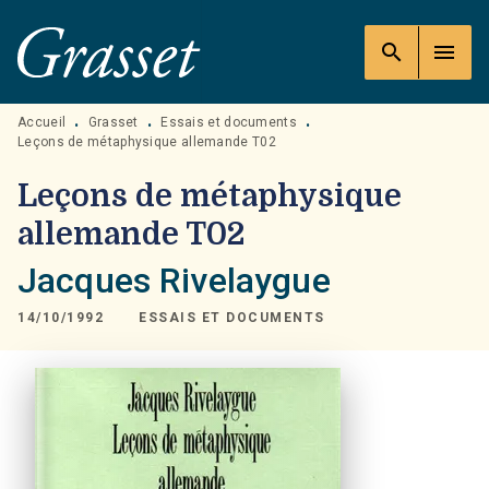
MENU
RECHERCHE
CONTENU
search
menu
PIED DE PAGE
Accueil
Grasset
Essais et documents
•
•
•
Leçons de métaphysique allemande T02
Leçons de métaphysique
allemande T02
Jacques Rivelaygue
14/10/1992
ESSAIS ET DOCUMENTS