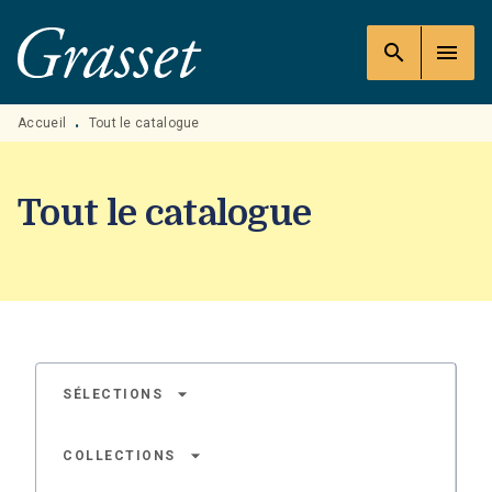
MENU
RECHERCHE
CONTENU
search
menu
PIED DE PAGE
Accueil
Tout le catalogue
•
Tout le catalogue
arrow_drop_down
SÉLECTIONS
arrow_drop_down
COLLECTIONS