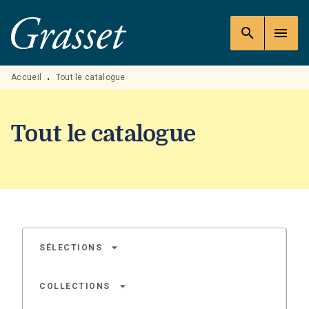
MENU
RECHERCHE
CONTENU
search
menu
PIED DE PAGE
Accueil
Tout le catalogue
•
Tout le catalogue
arrow_drop_down
SÉLECTIONS
arrow_drop_down
COLLECTIONS