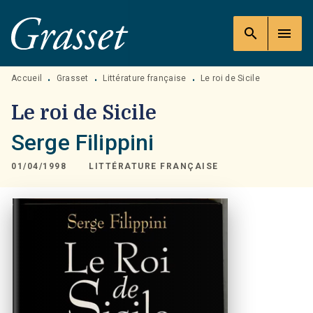
MENU
RECHERCHE
CONTENU
search
menu
PIED DE PAGE
Accueil
Grasset
Littérature française
Le roi de Sicile
•
•
•
Le roi de Sicile
Serge Filippini
01/04/1998
LITTÉRATURE FRANÇAISE