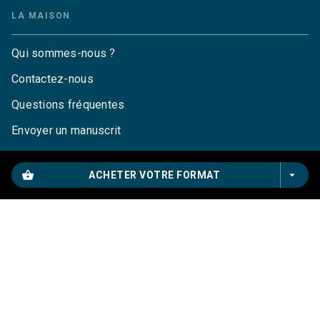
LA MAISON
Qui sommes-nous ?
Contactez-nous
Questions fréquentes
Envoyer un manuscrit
Service de presse
shopping_basket
arrow_drop_down
ACHETER VOTRE FORMAT
Droits
Mentions légales
CGU
Charte de référencement
Données personnelles