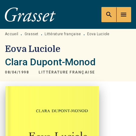
MENU
RECHERCHE
CONTENU
search
menu
PIED DE PAGE
Accueil
Grasset
Littérature française
Eova Luciole
•
•
•
Eova Luciole
Clara Dupont-Monod
08/04/1998
LITTÉRATURE FRANÇAISE