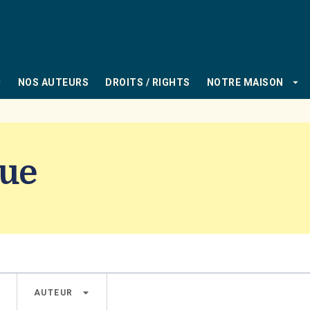
PIED DE PAGE
_down
arrow_drop_down
NOS AUTEURS
DROITS / RIGHTS
NOTRE MAISON
gue
own
arrow_drop_down
AUTEUR