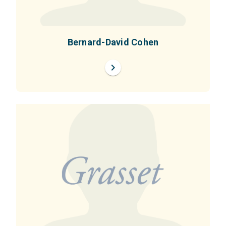
Bernard-David Cohen
chevron_right