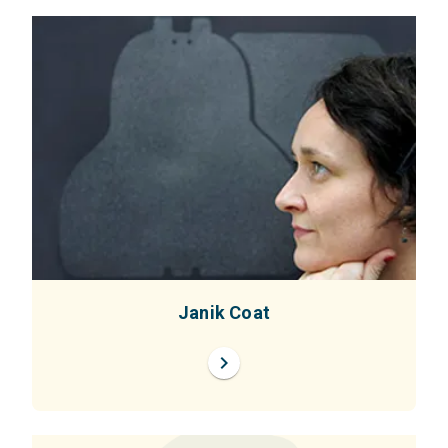
Janik Coat
chevron_right