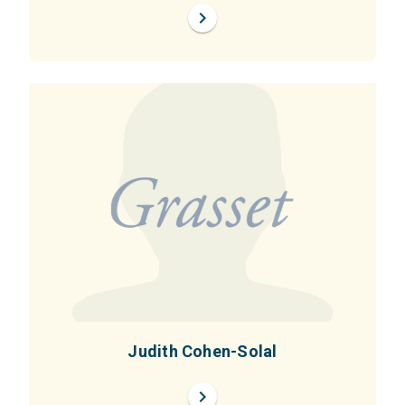
chevron_right
Judith Cohen-Solal
chevron_right