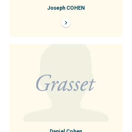
Joseph COHEN
chevron_right
Daniel Cohen