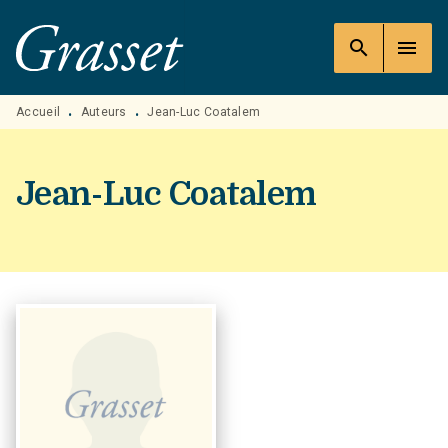
MENU
RECHERCHE
CONTENU
search
menu
PIED DE PAGE
Accueil
Auteurs
Jean-Luc Coatalem
•
•
Jean-Luc Coatalem