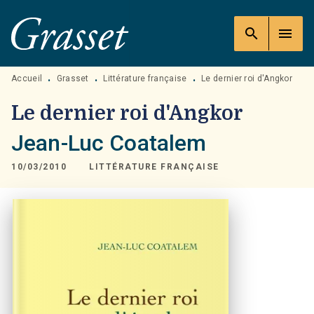
MENU
RECHERCHE
CONTENU
search
menu
PIED DE PAGE
Accueil
Grasset
Littérature française
Le dernier roi d'Angkor
•
•
•
Le dernier roi d'Angkor
Jean-Luc Coatalem
10/03/2010
LITTÉRATURE FRANÇAISE