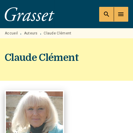
MENU
RECHERCHE
CONTENU
search
menu
PIED DE PAGE
Accueil
Auteurs
Claude Clément
•
•
Claude Clément