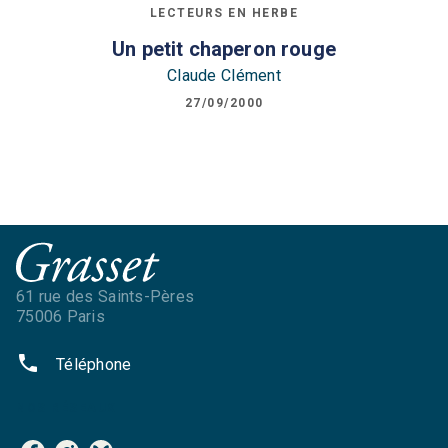
LECTEURS EN HERBE
Un petit chaperon rouge
Claude Clément
27/09/2000
61 rue des Saints-Pères
75006 Paris
phone
Téléphone
NOS RÉSEAUX