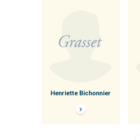
Henriette Bichonnier
chevron_right