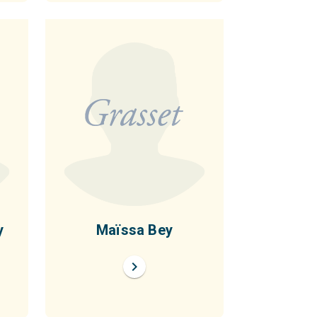
y
Maïssa Bey
chevron_right