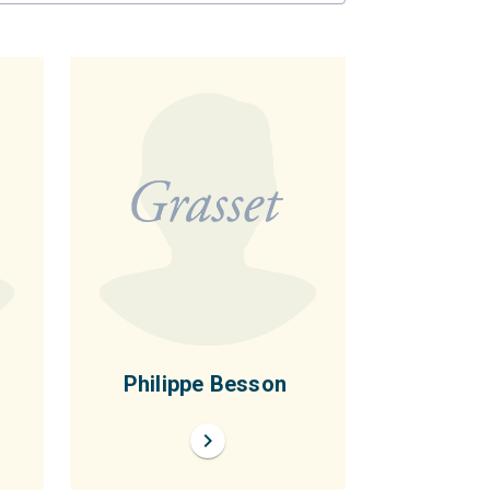
Philippe Besson
chevron_right