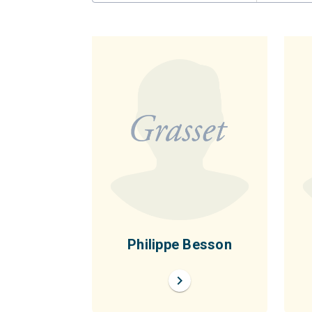
Philippe Besson
chevron_right