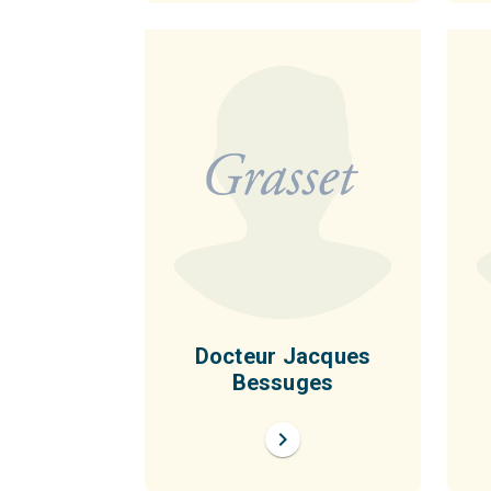
Docteur Jacques
Bessuges
chevron_right