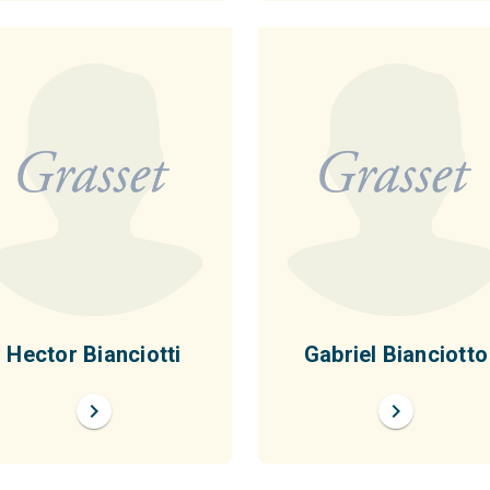
Hector Bianciotti
Gabriel Bianciotto
chevron_right
chevron_right