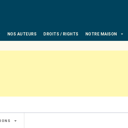
PIED DE PAGE
_down
arrow_drop_down
NOS AUTEURS
DROITS / RIGHTS
NOTRE MAISON
arrow_drop_down
IONS