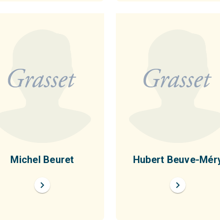
Michel Beuret
Hubert Beuve-Mér
chevron_right
chevron_right