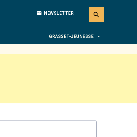
mail
NEWSLETTER
search
search
arrow_drop_down
GRASSET-JEUNESSE