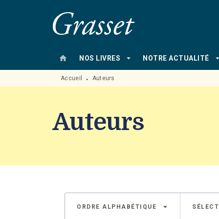
MENU
RECHERCHE
CONTENU
home
arrow_drop_down
arrow_drop
NOS LIVRES
NOTRE ACTUALITÉ
Accueil
Auteurs
•
Auteurs
arrow_drop_down
ORDRE ALPHABÉTIQUE
SÉLECT