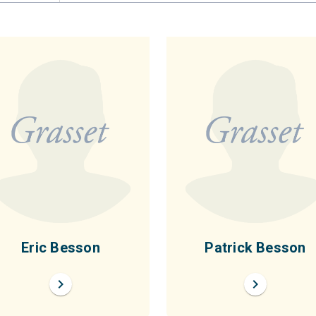
Eric Besson
Patrick Besson
chevron_right
chevron_right