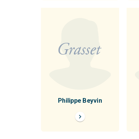
Philippe Beyvin
chevron_right