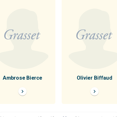
Ambrose Bierce
Olivier Biffaud
chevron_right
chevron_right