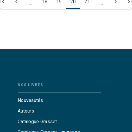
irst_page
chevron_left
chevron_right
last_pa
18
19
20
21
...
...
NOS LIVRES
Nouveautés
Auteurs
Catalogue Grasset