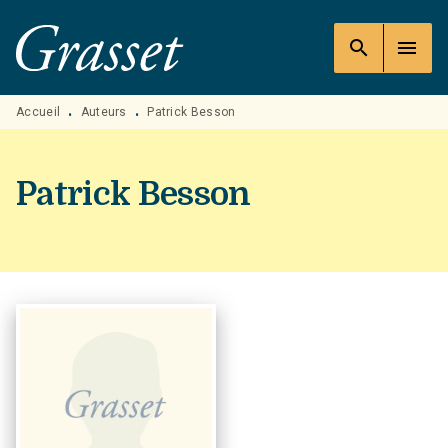
MENU
RECHERCHE
CONTENU
search
menu
PIED DE PAGE
Accueil
Auteurs
Patrick Besson
•
•
Patrick Besson