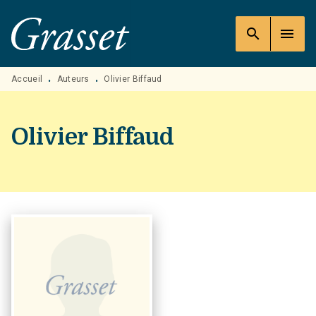
MENU
RECHERCHE
CONTENU
search
menu
PIED DE PAGE
Accueil
Auteurs
Olivier Biffaud
•
•
Olivier Biffaud