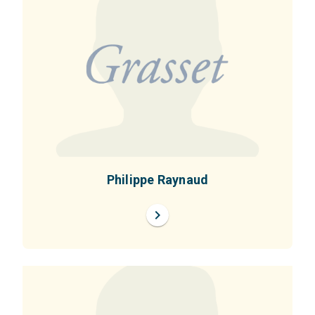
Philippe Raynaud
chevron_right