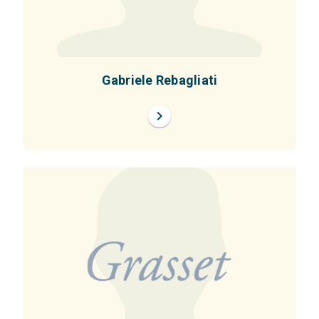
Gabriele Rebagliati
chevron_right