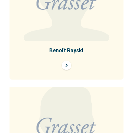
Benoît Rayski
chevron_right