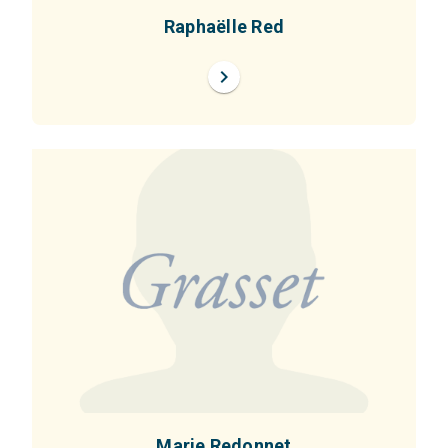
Raphaëlle Red
chevron_right
Marie Redonnet