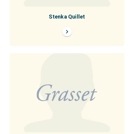
Stenka Quillet
chevron_right