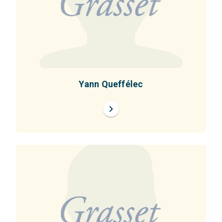
Yann Queffélec
chevron_right