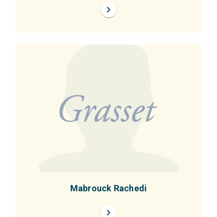
chevron_right
Mabrouck Rachedi
chevron_right