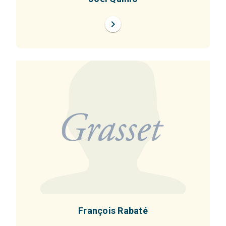
chevron_right
François Rabaté