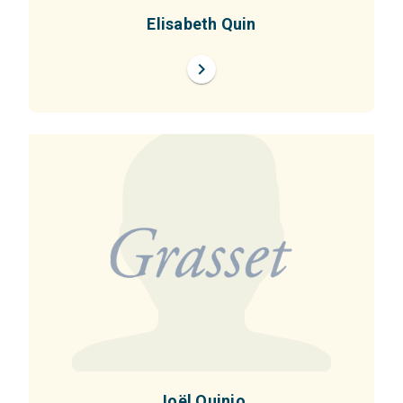
Elisabeth Quin
chevron_right
Joël Quinio