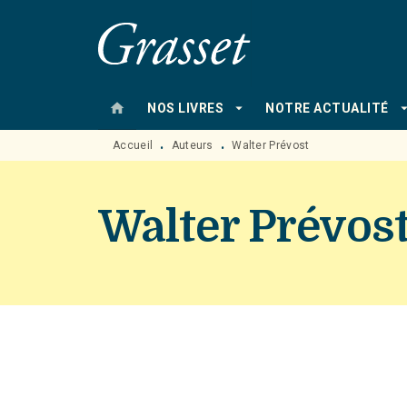
MENU
RECHERCHE
CONTENU
home
arrow_drop_down
arrow_drop
NOS LIVRES
NOTRE ACTUALITÉ
Accueil
Auteurs
Walter Prévost
•
•
Walter Prévos