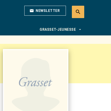
mail
NEWSLETTER
search
search
arrow_drop_down
GRASSET-JEUNESSE