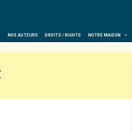
PIED DE PAGE
_down
arrow_drop_down
NOS AUTEURS
DROITS / RIGHTS
NOTRE MAISON
t