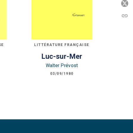
P
link
C
SE
LITTÉRATURE FRANÇAISE
Luc-sur-Mer
Walter Prévost
03/09/1980