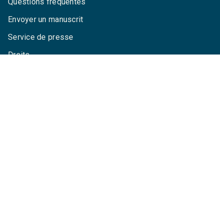
Questions fréquentes
Envoyer un manuscrit
Service de presse
Droits
Mentions légales
CGU
Charte de référencement
Données personnelles
Paramétrez vos cookies
GRASSET© 2026