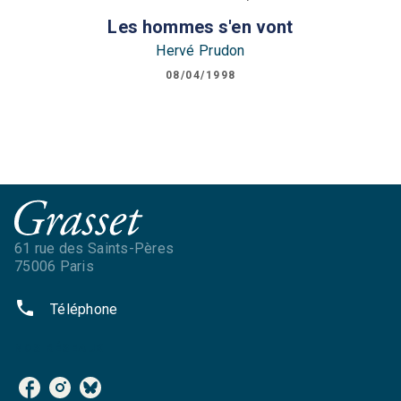
Les hommes s'en vont
Hervé Prudon
08/04/1998
61 rue des Saints-Pères
75006 Paris
phone
Téléphone
NOS RÉSEAUX