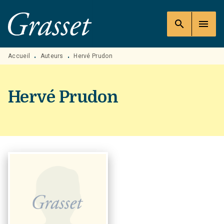
MENU
RECHERCHE
CONTENU
search
menu
PIED DE PAGE
Accueil
Auteurs
Hervé Prudon
•
•
Hervé Prudon