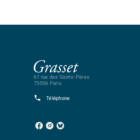
61 rue des Saints-Pères
75006 Paris
phone
Téléphone
NOS RÉSEAUX