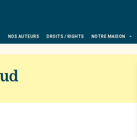
PIED DE PAGE
_down
arrow_drop_down
NOS AUTEURS
DROITS / RIGHTS
NOTRE MAISON
aud