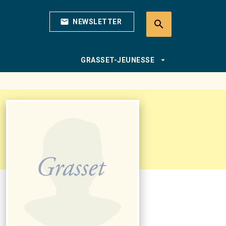
mail
NEWSLETTER
search
search
arrow_drop_down
GRASSET-JEUNESSE