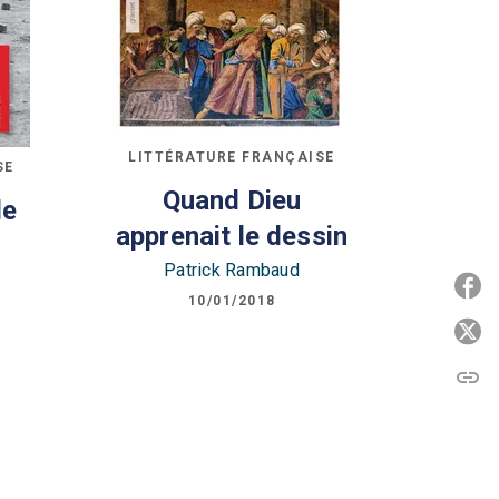
LITTÉRATURE FRANÇAISE
SE
Quand Dieu
de
apprenait le dessin
Patrick Rambaud
P
10/01/2018
P
link
C