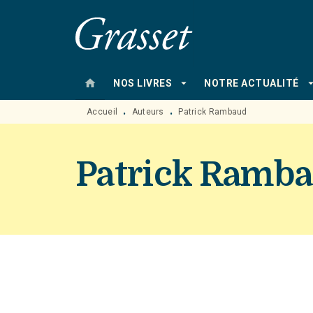
MENU
RECHERCHE
CONTENU
home
arrow_drop_down
arrow_drop
NOS LIVRES
NOTRE ACTUALITÉ
Accueil
Auteurs
Patrick Rambaud
•
•
Patrick Ramb