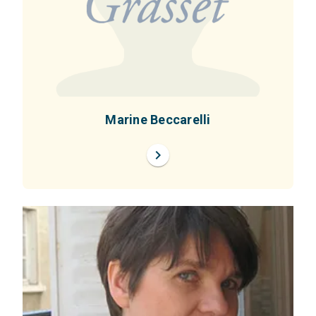
Marine Beccarelli
chevron_right