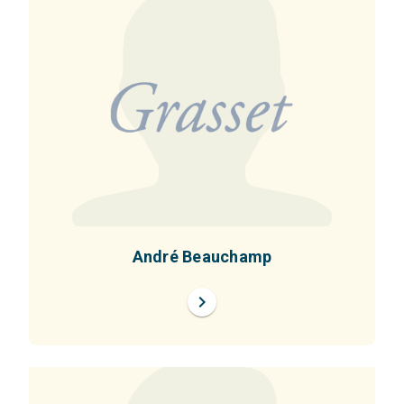
André Beauchamp
chevron_right