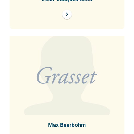
chevron_right
Max Beerbohm