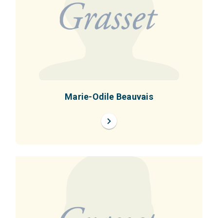
Marie-Odile Beauvais
chevron_right