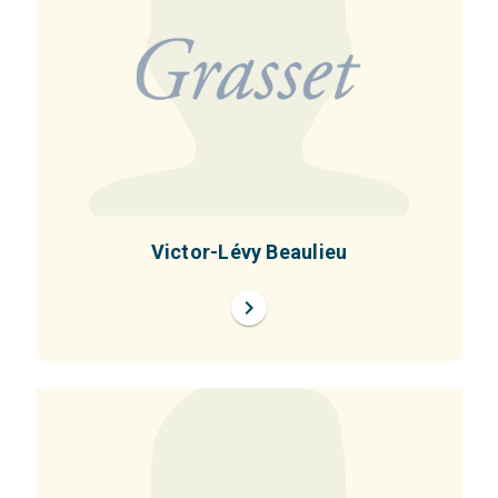
Victor-Lévy Beaulieu
chevron_right