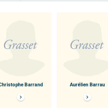
Christophe Barrand
Aurélien Barrau
chevron_right
chevron_right