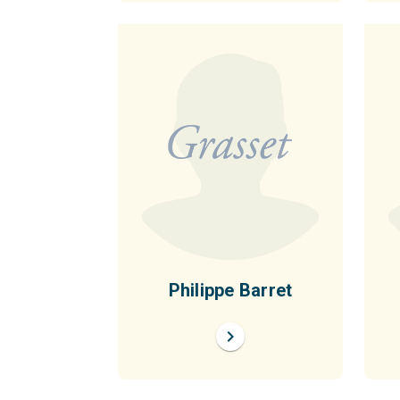
Philippe Barret
chevron_right