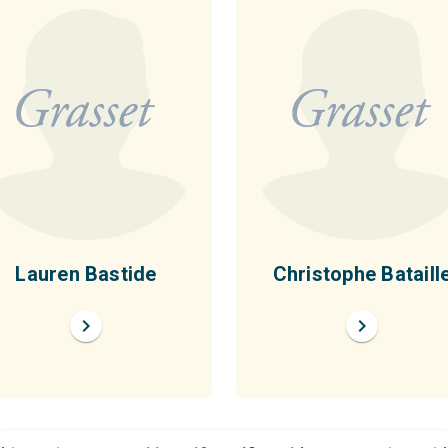
Lauren Bastide
Christophe Bataill
chevron_right
chevron_right