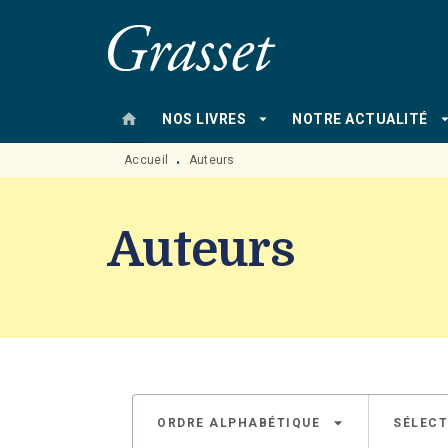
MENU
RECHERCHE
CONTENU
home
arrow_drop_down
arrow_drop
NOS LIVRES
NOTRE ACTUALITÉ
Accueil
Auteurs
•
Auteurs
arrow_drop_down
ORDRE ALPHABÉTIQUE
SÉLECT