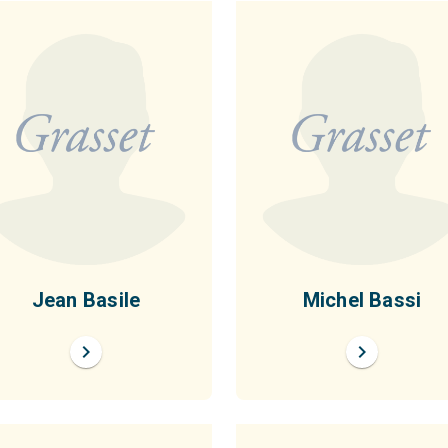
Jean Basile
Michel Bassi
chevron_right
chevron_right