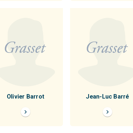
Olivier Barrot
Jean-Luc Barré
chevron_right
chevron_right