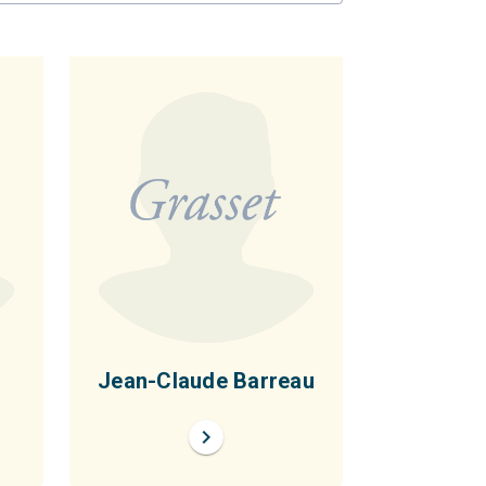
Jean-Claude Barreau
chevron_right