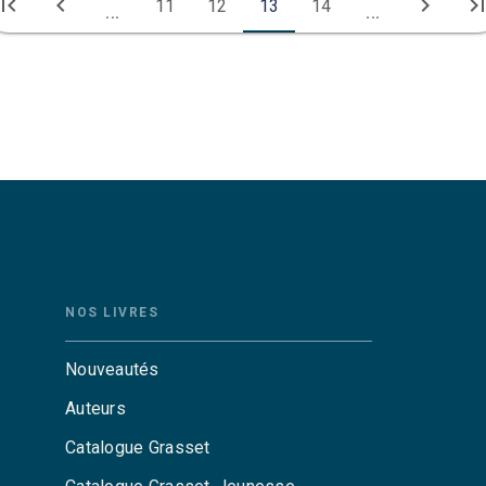
irst_page
chevron_left
chevron_right
last_pa
11
12
13
14
...
...
NOS LIVRES
Nouveautés
Auteurs
Catalogue Grasset