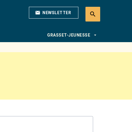
mail
NEWSLETTER
search
search
arrow_drop_down
GRASSET-JEUNESSE