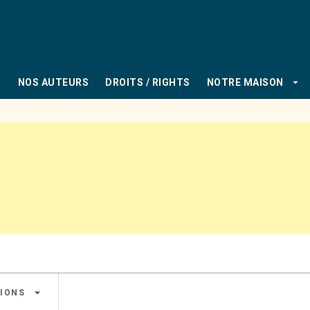
PIED DE PAGE
_down
arrow_drop_down
NOS AUTEURS
DROITS / RIGHTS
NOTRE MAISON
arrow_drop_down
IONS