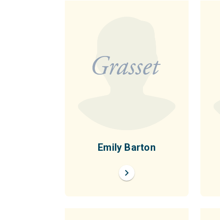
Emily Barton
chevron_right