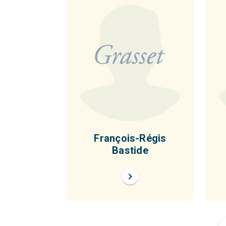
François-Régis
Bastide
chevron_right