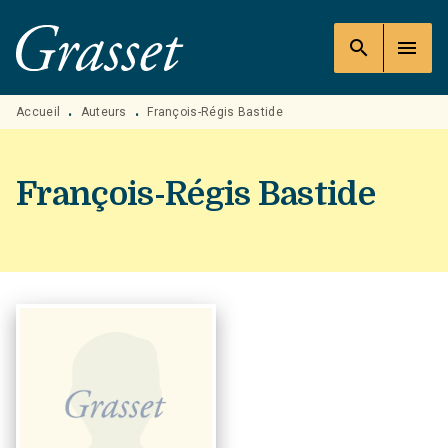
MENU
RECHERCHE
CONTENU
search
menu
PIED DE PAGE
Accueil
Auteurs
François-Régis Bastide
•
•
François-Régis Bastide