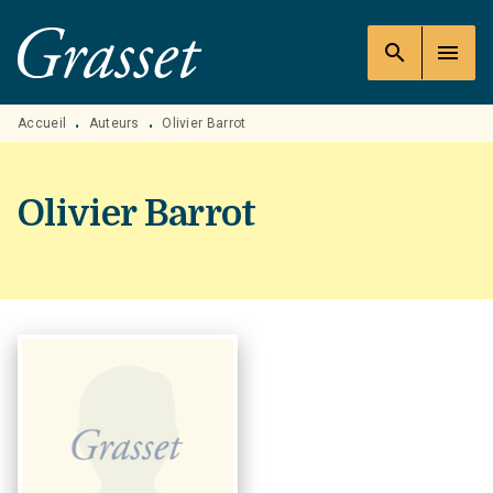
MENU
RECHERCHE
CONTENU
search
menu
PIED DE PAGE
Accueil
Auteurs
Olivier Barrot
•
•
Olivier Barrot