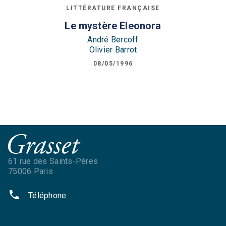
LITTÉRATURE FRANÇAISE
Le mystère Eleonora
André Bercoff
Olivier Barrot
08/05/1996
61 rue des Saints-Pères
75006 Paris
phone
Téléphone
NOS RÉSEAUX