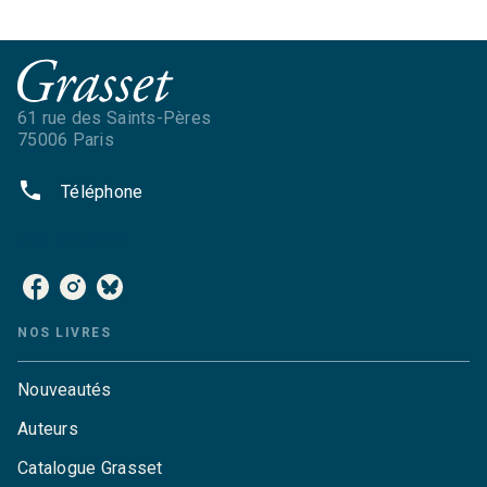
61 rue des Saints-Pères
75006 Paris
phone
Téléphone
NOS RÉSEAUX
NOS LIVRES
Nouveautés
Auteurs
Catalogue Grasset