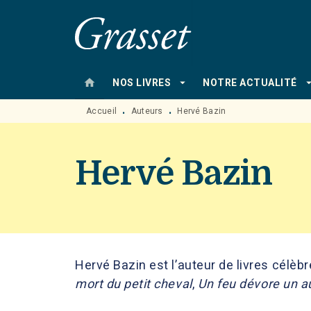
MENU
RECHERCHE
CONTENU
home
arrow_drop_down
arrow_drop
NOS LIVRES
NOTRE ACTUALITÉ
Accueil
Auteurs
Hervé Bazin
•
•
Hervé Bazin
Hervé Bazin est l’auteur de livres célèb
mort du petit cheval
,
Un feu dévore un a