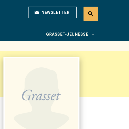
mail
NEWSLETTER
search
search
arrow_drop_down
GRASSET-JEUNESSE