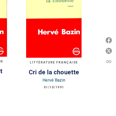
P
P
link
SE
C
LITTÉRATURE FRANÇAISE
t
Cri de la chouette
Hervé Bazin
01/10/1991