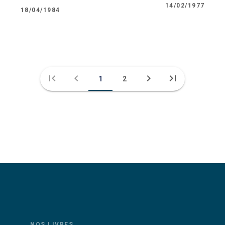
14/02/1977
18/04/1984
first_page
chevron_left
chevron_right
last_page
1
2
NOS LIVRES