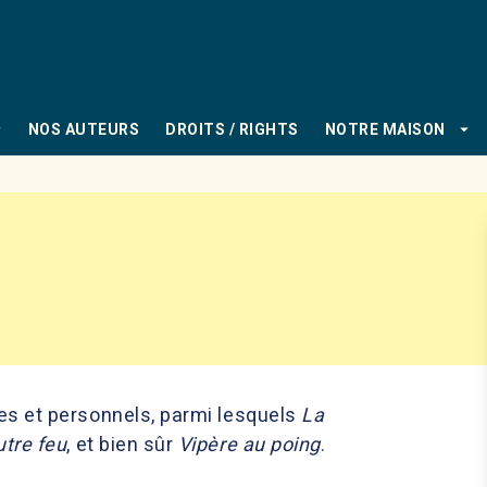
PIED DE PAGE
_down
arrow_drop_down
NOS AUTEURS
DROITS / RIGHTS
NOTRE MAISON
res et personnels, parmi lesquels
La
utre feu
, et bien sûr
Vipère au poing
.