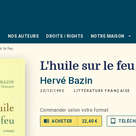
PIED DE PAGE
_down
arrow_drop_down
NOS AUTEURS
DROITS / RIGHTS
NOTRE MAISON
ur le feu
L'huile sur le feu
Hervé Bazin
22/12/1992
LITTÉRATURE FRANÇAISE
Commander selon votre format
menu_book
tablet_mac
ACHETER
22,40 €
TÉLÉCH