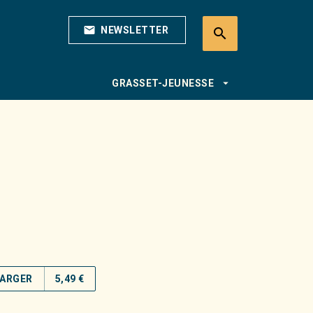
mail
NEWSLETTER
search
search
arrow_drop_down
GRASSET-JEUNESSE
ARGER
5,49 €