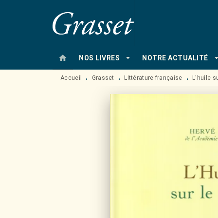
MENU
RECHERCHE
CONTENU
home
arrow_drop_down
arrow_drop
NOS LIVRES
NOTRE ACTUALITÉ
Accueil
Grasset
Littérature française
L'huile s
•
•
•