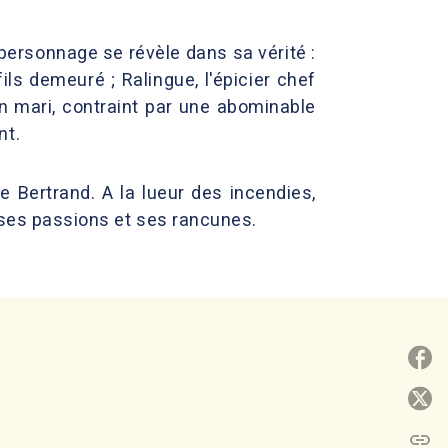
personnage se révèle dans sa vérité :
ls demeuré ; Ralingue, l'épicier chef
on mari, contraint par une abominable
nt.
e Bertrand. A la lueur des incendies,
c ses passions et ses rancunes.
P
P
link
C