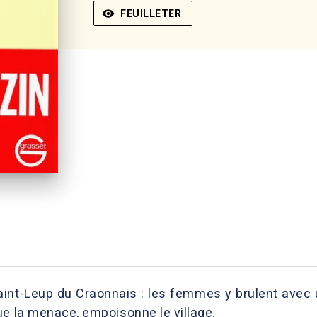
visibility
FEUILLETER
aint-Leup du Craonnais : les femmes y brülent avec un
ue la menace, empoisonne le village.