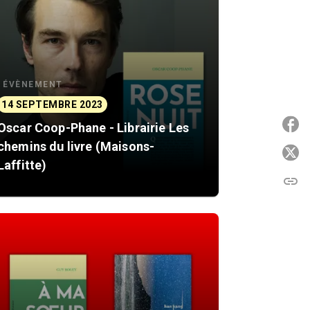
ÉVÈNEMENT
14 SEPTEMBRE 2023
P
Oscar Coop-Phane - Librairie Les
chemins du livre (Maisons-
P
Laffitte)
link
C