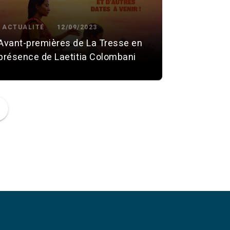
ACTUALITÉ
12/09/2023
Avant-premières de La Tresse en
présence de Laetitia Colombani
ge