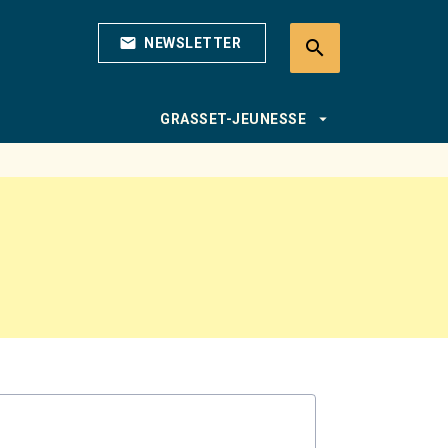
mail
NEWSLETTER
search
search
arrow_drop_down
GRASSET-JEUNESSE