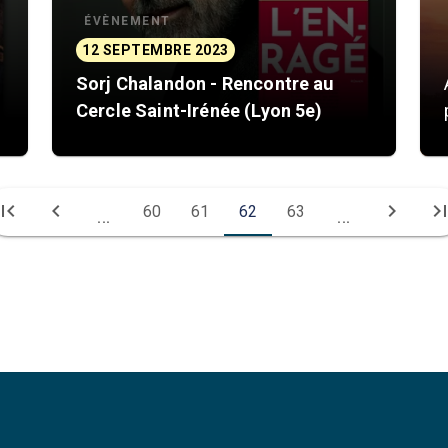
ÉVÈNEMENT
12 SEPTEMBRE 2023
Sorj Chalandon - Rencontre au
Cercle Saint-Irénée (Lyon 5e)
irst_page
chevron_left
chevron_right
last_pa
60
61
62
63
...
...