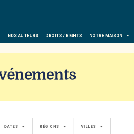
PIED DE PAGE
_down
arrow_drop_down
NOS AUTEURS
DROITS / RIGHTS
NOTRE MAISON
 Événements
arrow_drop_down
arrow_drop_down
arrow_drop_down
DATES
RÉGIONS
VILLES